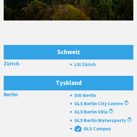
Schweiz
Zürich
LSI Zürich
Tyskland
Berlin
DID Berlin
GLS Berlin City Centre
GLS Berlin Villa
GLS Berlin Watersports
GLS Campus