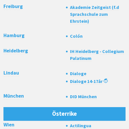
Freiburg
Akademie Zeitgeist (f.d
Sprachschule zum
Ehrstein)
Hamburg
Colón
Heidelberg
IH Heidelberg - Collegium
Palatinum
Lindau
Dialoge
Dialoge 14-17år
München
DID München
Österrike
Wien
Actilingua