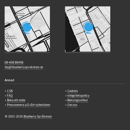
08-408 88498
hej@blueberrysprakresor.se
Annat
»
CSN
»
Cookies
»
FAQ
»
Integritetspolicy
»
Boka ett möte
»
Bokningsvillkor
»
Prenumerera på vårt nyhetsbrev
»
Om oss
© 2001-2026
Blueberry Språkresor