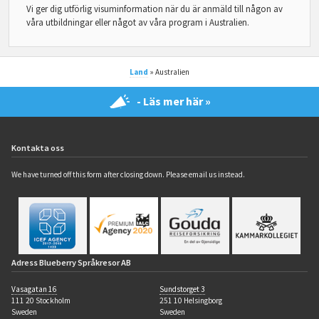
Vi ger dig utförlig visuminformation när du är anmäld till någon av
våra utbildningar eller något av våra program i Australien.
Land
» Australien
- Läs mer här »
Kontakta oss
We have turned off this form after closing down. Please email us instead.
Adress Blueberry Språkresor AB
Vasagatan 16
Sundstorget 3
111 20 Stockholm
251 10 Helsingborg
Sweden
Sweden