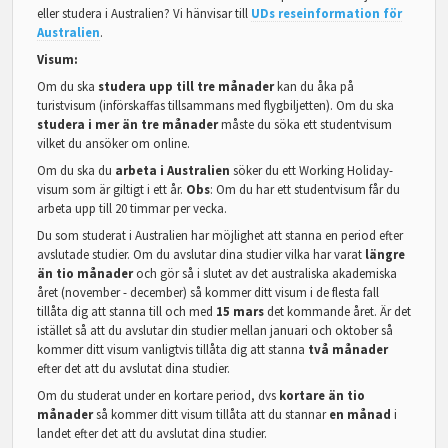
eller studera i Australien? Vi hänvisar till
UDs reseinformation för
Australien
.
Visum:
Om du ska
studera upp till tre månader
kan du åka på
turistvisum (införskaffas tillsammans med flygbiljetten). Om du ska
studera i mer än tre månader
måste du söka ett studentvisum
vilket du ansöker om online.
Om du ska du
arbeta i Australien
söker du ett Working Holiday-
visum som är giltigt i ett år.
Obs
: Om du har ett studentvisum får du
arbeta upp till 20 timmar per vecka.
Du som studerat i Australien har möjlighet att stanna en period efter
avslutade studier. Om du avslutar dina studier vilka har varat
längre
än tio månader
och gör så i slutet av det australiska akademiska
året (november - december) så kommer ditt visum i de flesta fall
tillåta dig att stanna till och med
15 mars
det kommande året. Är det
istället så att du avslutar din studier mellan januari och oktober så
kommer ditt visum vanligtvis tillåta dig att stanna
två månader
efter det att du avslutat dina studier.
Om du studerat under en kortare period, dvs
kortare än tio
månader
så kommer ditt visum tillåta att du stannar
en månad
i
landet efter det att du avslutat dina studier.