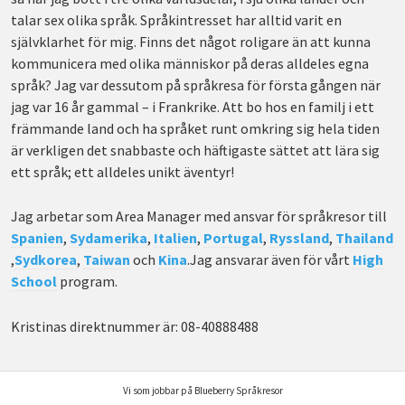
talar sex olika språk. Språkintresset har alltid varit en
självklarhet för mig. Finns det något roligare än att kunna
kommunicera med olika människor på deras alldeles egna
språk? Jag var dessutom på språkresa för första gången när
jag var 16 år gammal – i Frankrike. Att bo hos en familj i ett
främmande land och ha språket runt omkring sig hela tiden
är verkligen det snabbaste och häftigaste sättet att lära sig
ett språk; ett alldeles unikt äventyr!
Jag arbetar som Area Manager med ansvar för språkresor till
Spanien
,
Sydamerika
,
Italien
,
Portugal
,
Ryssland
,
Thailand
,
Sydkorea
,
Taiwan
och
Kina
.Jag ansvarar även för vårt
High
School
program.
Kristinas direktnummer är: 08-40888488
Vi som jobbar på Blueberry Språkresor