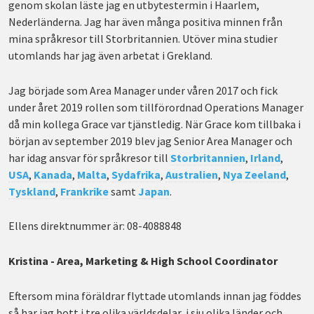
genom skolan läste jag en utbytestermin i Haarlem,
Nederländerna. Jag har även många positiva minnen från
mina språkresor till Storbritannien. Utöver mina studier
utomlands har jag även arbetat i Grekland.
Jag började som Area Manager under våren 2017 och fick
under året 2019 rollen som tillförordnad Operations Manager
då min kollega Grace var tjänstledig. När Grace kom tillbaka i
början av september 2019 blev jag Senior Area Manager och
har idag ansvar för språkresor till
Storbritannien
,
Irland
,
USA
,
Kanada
,
Malta
,
Sydafrika
,
Australien
,
Nya Zeeland
,
Tyskland
,
Frankrike
samt
Japan
.
Ellens direktnummer är: 08-4088848
Kristina - Area, Marketing & High School Coordinator
Eftersom mina föräldrar flyttade utomlands innan jag föddes
så har jag bott i tre olika världsdelar, i sju olika länder och