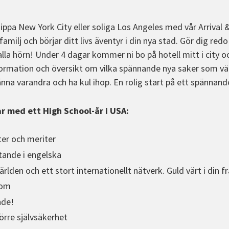
ppa New York City eller soliga Los Angeles med vår Arrival 
milj och börjar ditt livs äventyr i din nya stad. Gör dig redo
lla hörn! Under 4 dagar kommer ni bo på hotell mitt i city 
formation och översikt om vilka spännande nya saker som vän
känna varandra och ha kul ihop. En rolig start på ett spännand
r med ett High School-år i USA:
ter och meriter
tande i engelska
rlden och ett stort internationellt nätverk. Guld värt i din f
dom
nde!
örre självsäkerhet