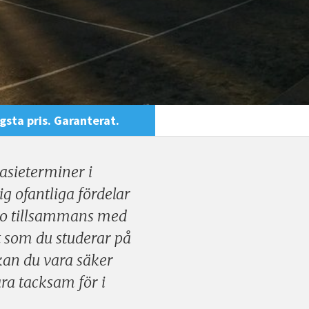
gsta pris. Garanterat.
nasieterminer i
g ofantliga fördelar
. Bo tillsammans med
t som du studerar på
kan du vara säker
ra tacksam för i