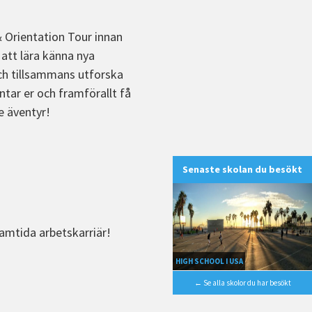
& Orientation Tour innan
 att lära känna nya
och tillsammans utforska
tar er och framförallt få
e äventyr!
Senaste skolan du besökt
ramtida arbetskarriär!
HIGH SCHOOL I USA
← Se alla skolor du har besökt