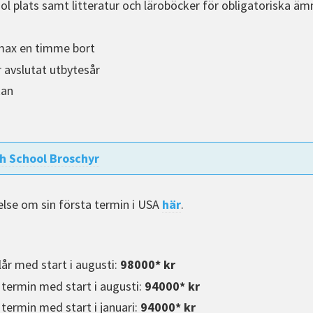
l plats samt litteratur och läroböcker för obligatoriska äm
max en timme bort
r avslutat utbytesår
kan
h School Broschyr
else om sin första termin i USA
här
.
lår med start i augusti:
98000* kr
 termin med start i augusti:
94000* kr
 termin med start i januari:
940
00* kr