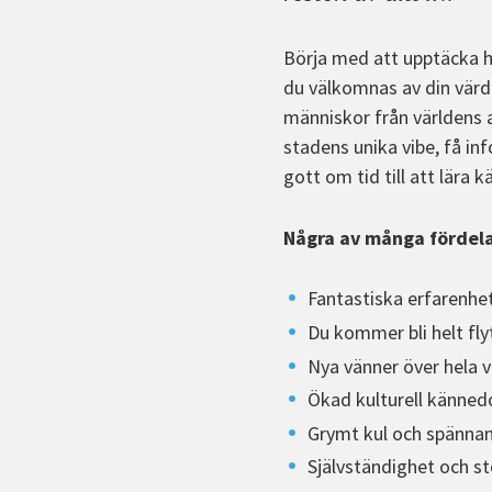
Börja med att upptäcka hi
du välkomnas av din värdfa
människor från världens a
stadens unika vibe, få in
gott om tid till att lära 
Några av många fördela
Fantastiska erfarenhe
Du kommer bli helt fly
Nya vänner över hela vä
Ökad kulturell känne
Grymt kul och spänna
Självständighet och st