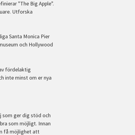
nierar "The Big Apple".
quare. Utforska
liga Santa Monica Pier
x museum och Hollywood
av fördelaktig
h inte minst om er nya
j som ger dig stöd och
 bra som möjligt. Innan
 få möjlighet att