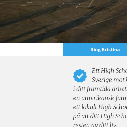
Ring Kristina
Ett High Sch
Sverige mot 
i ditt framtida arbe
en amerikansk famil
ett lokalt High Sch
på att ditt High Sc
resten av ditt liv.