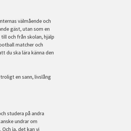
enternas välmående och
ande gäst, utan som en
ll och från skolan, hjälp
Football matcher och
att du ska lära känna den
troligt en sann, livslång
 och studera på andra
u kanske undrar om
Och ja, det kan vi