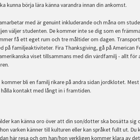
ska kunna börja lära känna varandra innan din ankomst.
i samarbetar med är genuint inkluderande och måna om stud
ljen väljer studenten. De kommer inte se dig som en främm
mer få ett eget rum och tre måltider om dagen. Transport ti
d på familjeaktiviteter. Fira Thanksgiving, gå på American 
merikanska viset tillsammans med din värdfamilj - allt för 
ren.
u kommer bli en familj rikare på andra sidan jordklotet. Mest 
lla kontakt med långt in i framtiden.
älder kan känna oro över att din son/dotter ska bosätta sig
hon varken känner till kulturen eller kan språket fullt ut. D
dan här resa och om han/hon verkligen kommer klara av det. 