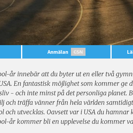
Anmälan
CSN
Lä
ool-år innebär att du byter ut en eller två gym
USA. En fantastisk möjlighet som kommer ge di
tsliv - och inte minst på det personliga planet
j och träffa vänner från hela världen samtidig
ool och utvecklas. Oavsett var i USA du hamnar 
hool-år kommer bli en upplevelse du kommer va