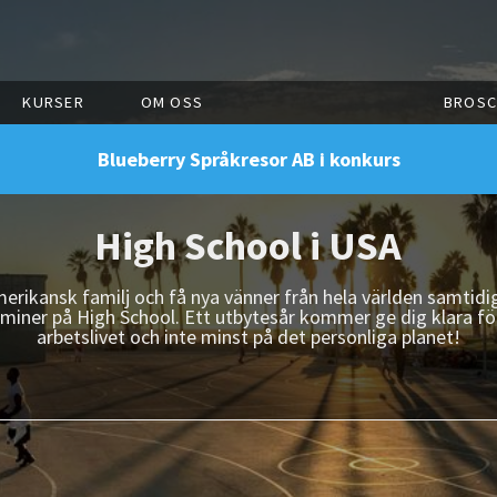
KURSER
OM OSS
BROSC
Blueberry Språkresor AB i konkurs
High School i USA
amerikansk familj och få nya vänner från hela världen samtid
erminer på High School. Ett utbytesår kommer ge dig klara för
arbetslivet och inte minst på det personliga planet!