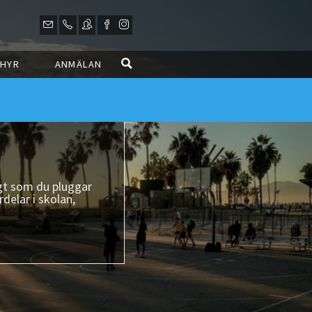
HYR
ANMÄLAN
igt som du pluggar
delar i skolan,