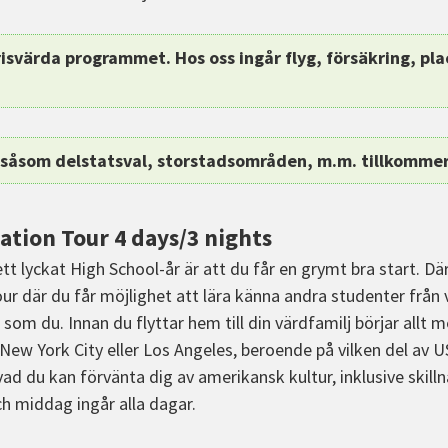
risvärda programmet. Hos oss ingår flyg, försäkring, pla
l såsom delstatsval, storstadsområden, m.m. tillkommer
ation Tour 4 days/3 nights
ett lyckat High School-år är att du får en grymt bra start. Där
our där du får möjlighet att lära känna andra studenter från
som du. Innan du flyttar hem till din värdfamilj börjar allt 
New York City eller Los Angeles, beroende på vilken del av US
ad du kan förvänta dig av amerikansk kultur, inklusive skilln
ch middag ingår alla dagar.