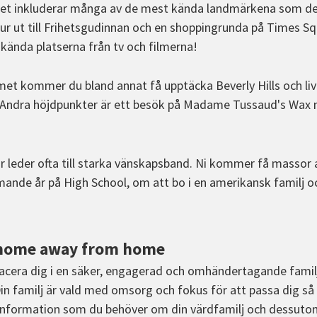
t inkluderar många av de mest kända landmärkena som defi
tur ut till Frihetsgudinnan och en shoppingrunda på Times S
kända platserna från tv och filmerna!
t kommer du bland annat få upptäcka Beverly Hills och liv
. Andra höjdpunkter är ett besök på Madame Tussaud's Wa
r leder ofta till starka vänskapsband. Ni kommer få massor 
nde år på High School, om att bo i en amerikansk familj oc
r home away from home
placera dig i en säker, engagerad och omhändertagande famil
 Din familj är vald med omsorg och fokus för att passa dig så
information som du behöver om din värdfamilj och dessutom