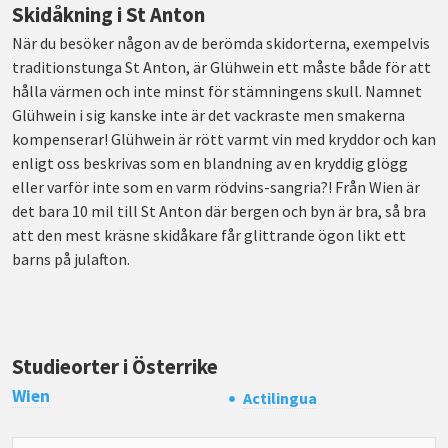
Skidåkning i St Anton
När du besöker någon av de berömda skidorterna, exempelvis
traditionstunga St Anton, är Glühwein ett måste både för att
hålla värmen och inte minst för stämningens skull. Namnet
Glühwein i sig kanske inte är det vackraste men smakerna
kompenserar! Glühwein är rött varmt vin med kryddor och kan
enligt oss beskrivas som en blandning av en kryddig glögg
eller varför inte som en varm rödvins-sangria?! Från Wien är
det bara 10 mil till St Anton där bergen och byn är bra, så bra
att den mest kräsne skidåkare får glittrande ögon likt ett
barns på julafton.
Studieorter i Österrike
Wien
Actilingua