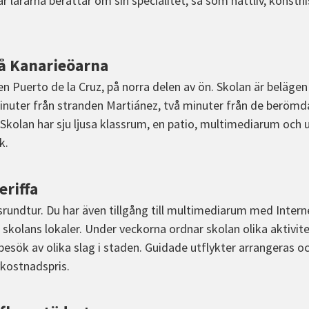
 lärarna berättar om sin specialitet, så som nattliv, konsthis
på Kanarieöarna
en Puerto de la Cruz, på norra delen av ön. Skolan är belägen 
nuter från stranden Martiánez, två minuter från de berömd
 Skolan har sju ljusa klassrum, en patio, multimediarum och
k.
eriffa
dsrundtur. Du har även tillgång till multimediarum med Intern
i skolans lokaler. Under veckorna ordnar skolan olika aktivit
 besök av olika slag i staden. Guidade utflykter arrangeras oc
lvkostnadspris.