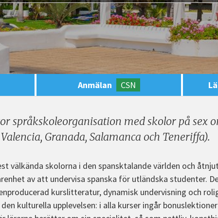
Anmälan
CSN
Lä
tor språkskoleorganisation med skolor på sex o
 Valencia, Granada, Salamanca och Teneriffa).
est välkända skolorna i den spansktalande världen och åtnjute
arenhet av att undervisa spanska för utländska studenter. D
nproducerad kurslitteratur, dynamisk undervisning och roliga
 den kulturella upplevelsen: i alla kurser ingår bonuslektion