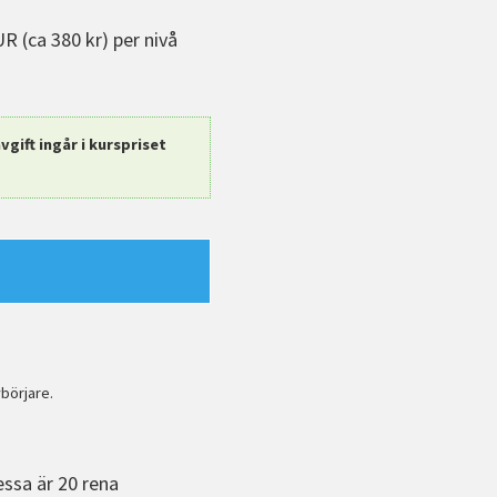
R (ca 380 kr) per nivå
gift ingår i kurspriset
börjare.
essa är 20 rena