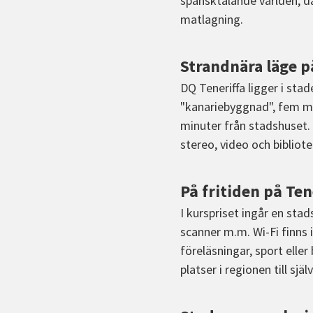
spansktalande världen, där
matlagning.
Strandnära läge 
DQ Teneriffa ligger i stad
"kanariebyggnad", fem mi
minuter från stadshuset.
stereo, video och bibliote
På fritiden på Ten
I kurspriset ingår en sta
scanner m.m. Wi-Fi finns 
föreläsningar, sport eller
platser i regionen till sjä