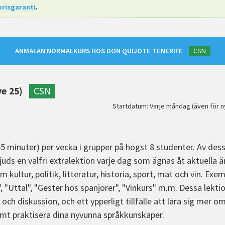
prisgaranti
.
ANMÄLAN NORMALKURS HOS DON QUIJOTE TENERIFE
CSN
ve 25)
CSN
Startdatum: Varje måndag (även för n
55 minuter) per vecka i grupper på högst 8 studenter. Av dess
juds en valfri extralektion varje dag som ägnas åt aktuella
 kultur, politik, litteratur, historia, sport, mat och vin. E
", "Uttal", "Gester hos spanjorer", "Vinkurs" m.m. Dessa lekt
och diskussion, och ett ypperligt tillfälle att lära sig mer 
amt praktisera dina nyvunna språkkunskaper.