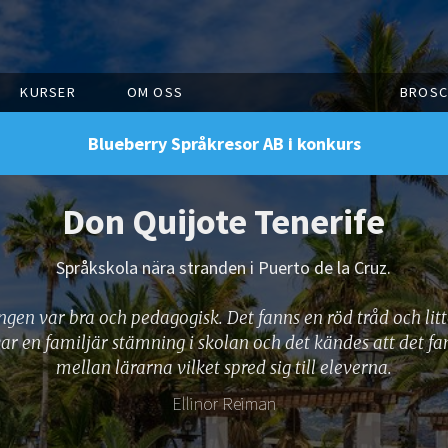
KURSER
OM OSS
BROSC
Blueberry Språkresor AB i konkurs
Don Quijote Tenerife
Språkskola nära stranden i Puerto de la Cruz.
gen var bra och pedagogisk. Det fanns en röd tråd och lit
var en familjär stämning i skolan och det kändes att det fa
mellan lärarna vilket spred sig till eleverna.
Ellinor Reiman