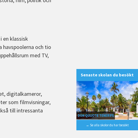
toria, film, politik och
i en klassisk
a havspoolerna och tio
 uppehållsrum med TV,
Senaste skolan du besökt
et, digitalkameror,
eter som filmvisningar,
kså till intressanta
DON QUIJOTE TENERIFE
← Se alla skolor du har besökt