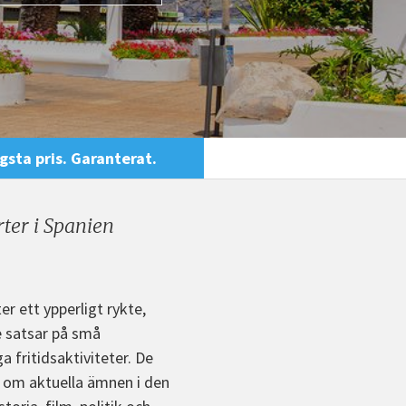
gsta pris. Garanterat.
rter i Spanien
r ett ypperligt rykte,
e satsar på små
 fritidsaktiviteter. De
er om aktuella ämnen i den