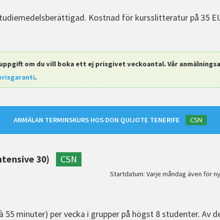
tudiemedelsberättigad. Kostnad för kursslitteratur på 35 EU
uppgift om du vill boka ett ej prisgivet veckoantal. Vår anmälningsav
prisgaranti
.
ANMÄLAN TERMINSKURS HOS DON QUIJOTE TENERIFE
CSN
ntensive 30)
CSN
Startdatum: Varje måndag även för ny
à 55 minuter) per vecka i grupper på högst 8 studenter. Av d