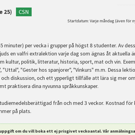
e 25)
CSN
Startdatum: Varje måndag (även för n
55 minuter) per vecka i grupper på högst 8 studenter. Av dess
juds en valfri extralektion varje dag som ägnas åt aktuella
 kultur, politik, litteratur, historia, sport, mat och vin. E
", "Uttal", "Gester hos spanjorer", "Vinkurs" m.m. Dessa lekt
och diskussion, och ett ypperligt tillfälle att lära sig mer 
amt praktisera dina nyvunna språkkunskaper.
tudiemedelsberättigad från och med 3 veckor. Kostnad för k
ommer på plats.
uppgift om du vill boka ett ej prisgivet veckoantal. Vår anmälningsav