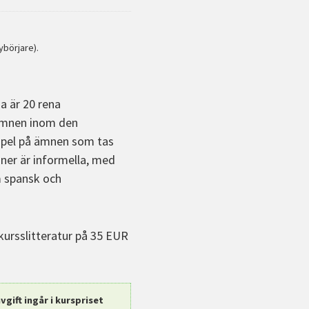
ybörjare).
a är 20 rena
 ämnen inom den
xempel på ämnen som tas
ioner är informella, med
om spansk och
ursslitteratur på 35 EUR
gift ingår i kurspriset