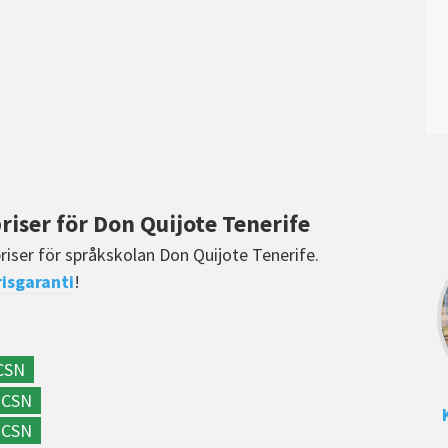
riser för Don Quijote Tenerife
priser för språkskolan Don Quijote Tenerife.
risgaranti
!
CSN
CSN
CSN