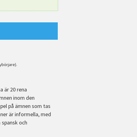
ybörjare).
a är 20 rena
 ämnen inom den
xempel på ämnen som tas
ioner är informella, med
om spansk och