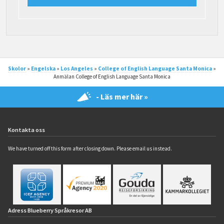
Skolor
»
Engelska
»
Los Angeles
»
College of English Language Santa Monica
»
Anmälan College of English Language Santa Monica
- Läs mer här »
Kontakta oss
We have turned off this form after closing down. Please email us instead.
Adress Blueberry Språkresor AB