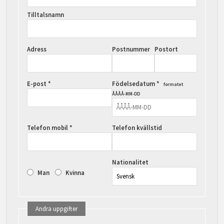
Tilltalsnamn
Adress
Postnummer
Postort
E-post *
Födelsedatum *
formatet
ÅÅÅÅ-MM-DD
Telefon mobil *
Telefon kvällstid
Nationalitet
Man
Kvinna
Andra uppgifter