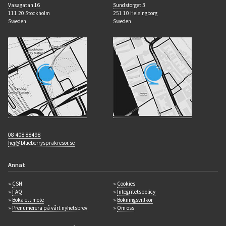
Vasagatan 16
Sundstorget 3
111 20 Stockholm
251 10 Helsingborg
Sweden
Sweden
08-408 88498
hej@blueberrysprakresor.se
Annat
»
CSN
»
Cookies
»
FAQ
»
Integritetspolicy
»
Boka ett möte
»
Bokningsvillkor
»
Prenumerera på vårt nyhetsbrev
»
Om oss