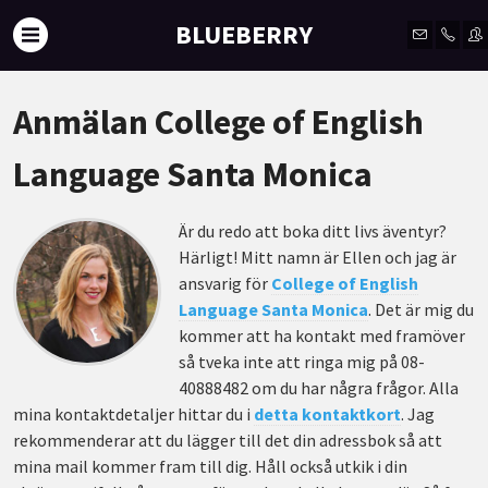
BLUEBERRY
Anmälan College of English
Language Santa Monica
Är du redo att boka ditt livs äventyr?
Härligt! Mitt namn är Ellen och jag är
ansvarig för
College of English
Language Santa Monica
. Det är mig du
kommer att ha kontakt med framöver
så tveka inte att ringa mig på 08-
40888482 om du har några frågor. Alla
mina kontaktdetaljer hittar du i
detta kontaktkort
. Jag
rekommenderar att du lägger till det din adressbok så att
mina mail kommer fram till dig. Håll också utkik i din