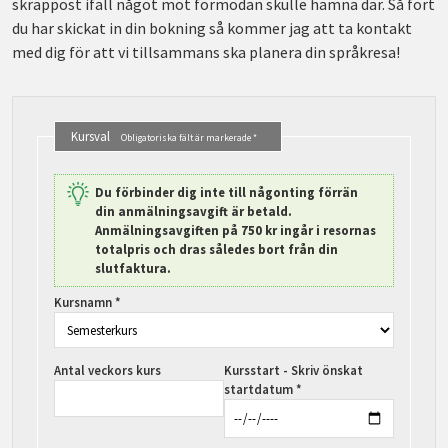
skräppost ifall något mot förmodan skulle hamna där. Så fort
du har skickat in din bokning så kommer jag att ta kontakt
med dig för att vi tillsammans ska planera din språkresa!
Kursval
Obligatoriska fält är markerade *
Du förbinder dig inte till någonting förrän
din anmälningsavgift är betald.
Anmälningsavgiften på 750 kr ingår i resornas
totalpris och dras således bort från din
slutfaktura.
Kursnamn *
Antal veckors kurs
Kursstart - Skriv önskat
startdatum *